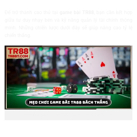
chóp
Để trở thành cao thủ tại
game bài TR88
, bạn cần kết hợp
giữa tư duy nhạy bén và kỹ năng quản lý tài chính thông
minh. Những chiến lược dưới đây sẽ giúp nâng cao tỷ lệ
chiến thắng.
Mẹo chơi game bài TR88 bách chiến bách thắng
🌞Phân bổ nguồn vốn thông minh theo từng ván