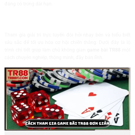
đáng có trong dài hạn.
🌼Cách tham gia game bài TR88 chuẩn chuyên
gia
Tham gia giải trí trực tuyến đòi hỏi nhạy bén và hiểu biết
sâu sắc để tối ưu hóa cơ hội chiến thắng. Dưới đây là lộ
trình chi tiết giúp làm chủ không gian
game bài TR88
một
cách chuyên nghiệp, thông minh, đầy bản lĩnh.