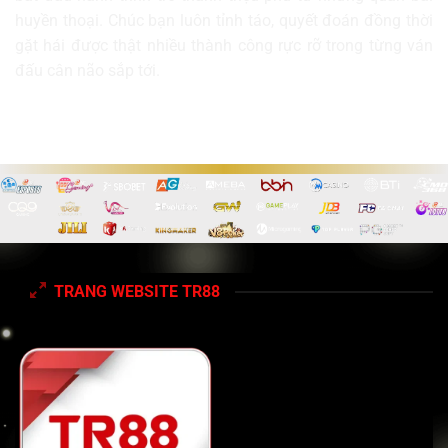
huyền thoại. Chúc bạn luôn tỉnh táo, quyết đoán đồng thời
gặt hái được thật nhiều thành công rực rỡ trong từng ván
đấu cân não sắp tới.
TRANG WEBSITE TR88