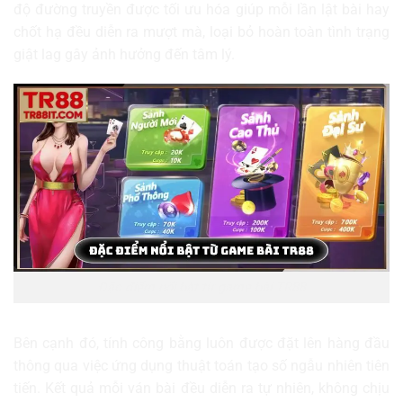
độ đường truyền được tối ưu hóa giúp mỗi lần lật bài hay
chốt hạ đều diễn ra mượt mà, loại bỏ hoàn toàn tình trạng
giật lag gây ảnh hưởng đến tâm lý.
Đặc điểm nổi bật từ game bài TR88
Bên cạnh đó, tính công bằng luôn được đặt lên hàng đầu
thông qua việc ứng dụng thuật toán tạo số ngẫu nhiên tiên
tiến. Kết quả mỗi ván bài đều diễn ra tự nhiên, không chịu