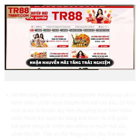
Tận dụng khuyến mãi TR88 tăng trải nghiệm
Số tiền cộng thêm từ các chương trình thưởng nạp sẽ có
thêm nhiều cơ hội xoay chuyển tình thế ván đấu. Sở hữu
một số dư tài khoản dày hơn cho phép thực hiện nhiều
chiến thuật đặt cược đa dạng, linh hoạt. Ưu đãi giảm
bớt gánh nặng tài chính cho những ai muốn thử sức
sảnh đấu lớn. Tiền ưu đãi đóng vai trò như đòn bẩy