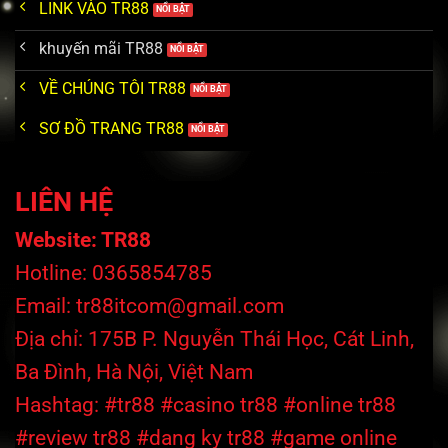
LINK VÀO TR88
khuyến mãi TR88
VỀ CHÚNG TÔI TR88
SƠ ĐỒ TRANG TR88
LIÊN HỆ
Website:
TR88
Hotline: 0365854785
Email:
tr88itcom@gmail.com
Địa chỉ: 175B P. Nguyễn Thái Học, Cát Linh,
Ba Đình, Hà Nội, Việt Nam
Hashtag: #tr88 #casino tr88 #online tr88
#review tr88 #dang ky tr88 #game online