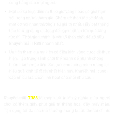
công bằng cho mọi người.
Một số sự kiện diễn ra theo giờ vàng hoặc có giới hạn
số lượng người tham gia. Chậm trễ thao tác sẽ đánh
mất cơ hội nhận thưởng siêu giá trị nhất. Hãy bật thông
báo từ ứng dụng di động để cập nhật tin tức quà tặng
tức thì. Thời gian chính là yếu tố then chốt để sở hữu
khuyến mãi TR88
nhanh nhất.
Ưu tiên tham gia sự kiện có điều kiện vòng cược dễ thực
hiện. Tập trung sảnh chơi thế mạnh để nhanh chóng
hoàn thành mục tiêu. Sự lựa chọn thông minh mang lại
hiệu quả kinh tế rõ rệt nhất hiện nay. Khuyến mãi cung
cấp nhiều lựa chọn linh hoạt cho mọi nhu cầu.
🎉Kết luận
Khuyến mãi
TR88
là món quà tri ân ý nghĩa giúp người
chơi có thêm giây phút giải trí thăng hoa, đầy may mắn.
Tận dụng tối đa các mã thưởng mang lại ưu thế tài chính.