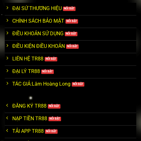
ĐẠI SỨ THƯƠNG HIỆU
CHÍNH SÁCH BẢO MẬT
ĐIỀU KHOẢN SỬ DỤNG
ĐIỀU KIỆN ĐIỀU KHOẢN
LIÊN HỆ TR88
ĐẠI LÝ TR88
TÁC GIẢ:Lâm Hoàng Long
ĐĂNG KÝ TR88
NẠP TIỀN TR88
TẢI APP TR88