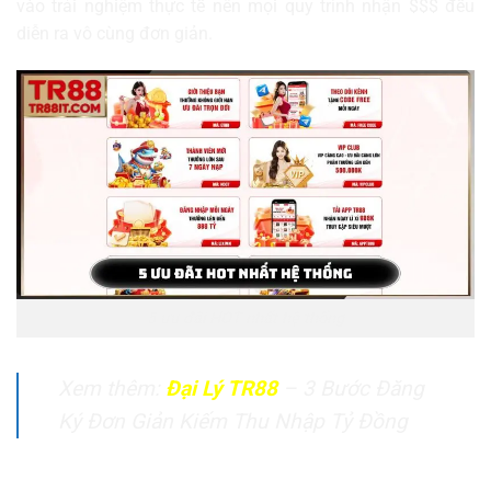
vào trải nghiệm thực tế nên mọi quy trình nhận $$$ đều
diễn ra vô cùng đơn giản.
5 ưu đãi HOT nhất hệ thống
Xem thêm:
Đại Lý TR88
– 3 Bước Đăng
Ký Đơn Giản Kiếm Thu Nhập Tỷ Đồng
🧧 Phát thưởng nghìn tỷ ngày 05 – 15 – 25