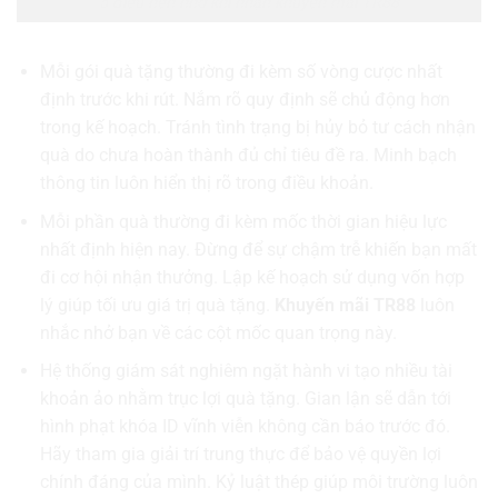
5 điều nên nhớ khi nhận khuyến mãi TR88
Mỗi gói quà tặng thường đi kèm số vòng cược nhất
định trước khi rút. Nắm rõ quy định sẽ chủ động hơn
trong kế hoạch. Tránh tình trạng bị hủy bỏ tư cách nhận
quà do chưa hoàn thành đủ chỉ tiêu đề ra. Minh bạch
thông tin luôn hiển thị rõ trong điều khoản.
Mỗi phần quà thường đi kèm mốc thời gian hiệu lực
nhất định hiện nay. Đừng để sự chậm trễ khiến bạn mất
đi cơ hội nhận thưởng. Lập kế hoạch sử dụng vốn hợp
lý giúp tối ưu giá trị quà tặng.
Khuyến mãi TR88
luôn
nhắc nhở bạn về các cột mốc quan trọng này.
Hệ thống giám sát nghiêm ngặt hành vi tạo nhiều tài
khoản ảo nhằm trục lợi quà tặng. Gian lận sẽ dẫn tới
hình phạt khóa ID vĩnh viễn không cần báo trước đó.
Hãy tham gia giải trí trung thực để bảo vệ quyền lợi
chính đáng của mình. Kỷ luật thép giúp môi trường luôn