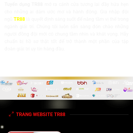
Tuyển dụng TR88
mở ra cánh cửa tương lai đầy hứa hẹn
cho những ai dám ước mơ và hành động. Gia nhập đội
ngũ
TR88
là quyết định sáng suốt để nâng tầm vị thế trong
ngành giải trí. Chúng tôi luôn sẵn sàng đón chào những
người đồng đội mới có chung tầm nhìn và khát vọng. Hãy
chuẩn bị hồ sơ thật tốt để trở thành một phần của tập
đoàn giải trí uy tín hàng đầu.
TRANG WEBSITE TR88