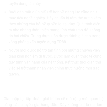
tuyển dụng lần này.
Buổi gặp mặt giúp hiểu rõ hơn về năng lực cũng như
mục tiêu nghề nghiệp. Hãy chuẩn bị tâm thế tự tin kèm
theo những câu hỏi về quyền lợi tại đây. Quá trình diễn
ra nhẹ nhàng thân thiện mang tính chất trao đổi thông
tin hai chiều. Trung thực luôn được đánh giá cao trong
vòng phỏng vấn
tuyển dụng TR88
.
Người mới được hỗ trợ tận tình bởi những chuyên viên
giàu kinh nghiệm đi trước. Được làm quen thực tế cùng
quy trình vận hành của hệ thống. Kết thúc thời gian thử
việc sẽ trở thành nhân viên chính thức hưởng mọi đặc
quyền.
👏3 lý do nên tham gia tuyển dụng TR88 hôm
nay
Gia nhập tại tập đoàn giải trí lớn sẽ mở rộng mối quan hệ
cùng các chuyên gia hàng đầu. Đây không chỉ là nơi làm