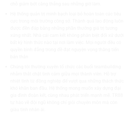
chỗ giảm bớt căng thẳng sau những giờ làm.
Hệ thống quản trị minh bạch loại bỏ hoàn toàn các tiêu
cực trong môi trường công sở. Thành quả lao động luôn
được đền đáp bằng những phần thưởng giá trị tương
xứng nhất. Nhà cái cam kết không phân biệt đối xử dưới
bất kỳ hình thức nào tại nơi làm việc. Mọi người đều có
quyền bình đẳng trong đề đạt nguyện vọng thăng tiến
bản thân
Chúng tôi thường xuyên tổ chức các buổi teambuilding
nhằm thắt chặt tình cảm giữa mọi thành viên. Hỗ trợ
nhiệt tình từ đồng nghiệp để vượt qua những thách thức
khó khăn ban đầu. Hệ thống mong muốn xây dựng đại
gia đình đoàn kết, cùng nhau phát triển mạnh mẽ. TR88
tự hào về đội ngũ không chỉ giỏi chuyên môn mà còn
giàu tình nhân ái.
🎉Kết luận