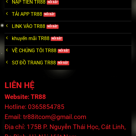
NẠP TIỀN TR88
TẢI APP TR88
LINK VÀO TR88
khuyến mãi TR88
VỀ CHÚNG TÔI TR88
SƠ ĐỒ TRANG TR88
LIÊN HỆ
Website:
TR88
Hotline: 0365854785
Email:
tr88itcom@gmail.com
Địa chỉ: 175B P. Nguyễn Thái Học, Cát Linh,