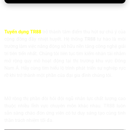
Tuyển Dụng TR88 – Cơ Hội Bứt Phá Thu
Nhập Cùng Nhà Cái Uy Tín
Tuyển dụng TR88
trở thành tâm điểm thu hút sự chú ý của
cộng đồng đầy nhiệt huyết. Hệ thống
TR88
tự hào là môi
trường làm việc năng động sở hữu nền tảng công nghệ giải
trí tiên tiến nhất. Chúng tôi liên tục tìm kiếm nhân tài nhằm
mở rộng quy mô hoạt động tại thị trường khu vực Đông
Nam Á. Hãy cùng tìm hiểu lộ trình phát triển sự nghiệp rực
rỡ khi trở thành một phần của đại gia đình chúng tôi.
💼 4 vị trí trọng điểm trong đợt tuyển dụng TR88
Mở rộng thị phần đòi hỏi đội ngũ nhân lực chất lượng cao
thuộc nhiều lĩnh vực chuyên môn khác nhau. TR88 luôn
sẵn sàng chào đón ứng viên có tư duy sáng tạo cùng tinh
thần trách nhiệm tối đa.