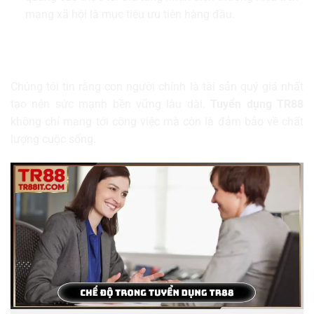
mạng xã hội là mục tiêu ưu tiên hàng đầu.
🎁 Chế độ đãi ngộ đẳng cấp trong tuyển dụng
TR88
Chúng tôi tin rằng con người chính là tài sản quý giá nhất
tạo nên sức mạnh bền vững lâu dài.
Tuyển dụng TR88
không chỉ mang tới công việc mà còn là đảm bảo về chất
lượng cuộc sống.