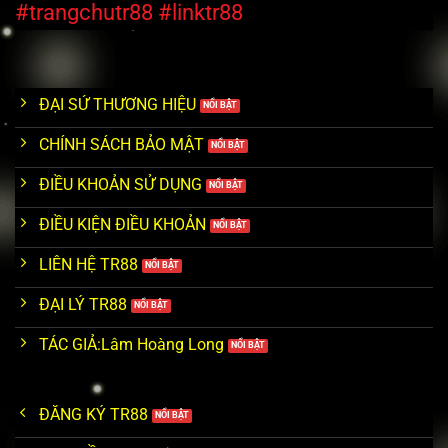
#trangchutr88 #linktr88
ĐẠI SỨ THƯƠNG HIỆU
CHÍNH SÁCH BẢO MẬT
ĐIỀU KHOẢN SỬ DỤNG
ĐIỀU KIỆN ĐIỀU KHOẢN
LIÊN HỆ TR88
ĐẠI LÝ TR88
TÁC GIẢ:Lâm Hoàng Long
ĐĂNG KÝ TR88