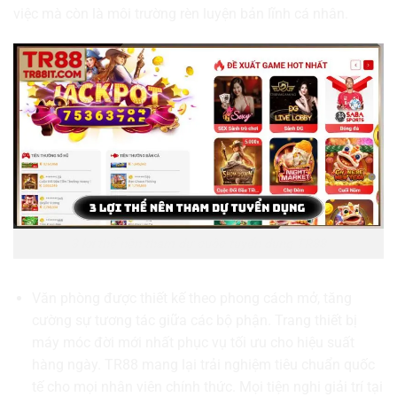
việc mà còn là môi trường rèn luyện bản lĩnh cá nhân.
3 lợi thế nên tham dự cuộc tuyển dụng TR88
Văn phòng được thiết kế theo phong cách mở, tăng
cường sự tương tác giữa các bộ phận. Trang thiết bị
máy móc đời mới nhất phục vụ tối ưu cho hiệu suất
hàng ngày. TR88 mang lại trải nghiệm tiêu chuẩn quốc
tế cho mọi nhân viên chính thức. Mọi tiện nghi giải trí tại