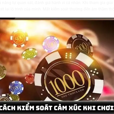
 năng tự quan sát, đánh giá hành vi cá nhân. Khi tham gia giải
xét lại lộ trình của mình. Mất kiểm soát thường đến âm thầm thô