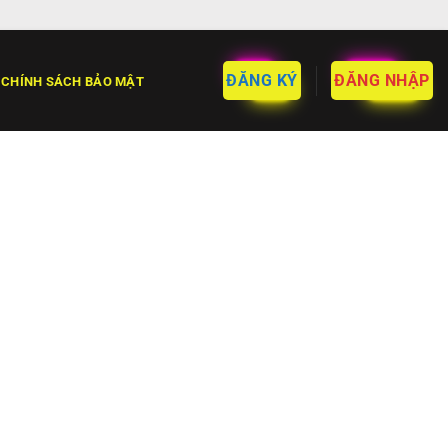
ĐĂNG KÝ
ĐĂNG NHẬP
CHÍNH SÁCH BẢO MẬT