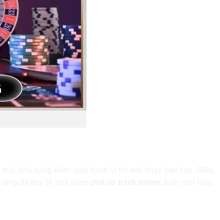
i mái, khả năng kiểm soát hành vi trở nên nhạy bén hơn. Điều
tảng để duy trì thói quen
chơi có trách nhiệm
, biến mọi hoạt