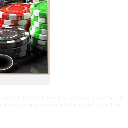
ì mục tiêu duy nhất để kiếm tiền, tâm thế đối diện với kết quả
ể tham gia là biểu hiện rõ ràng nhất của tư duy trưởng thành.