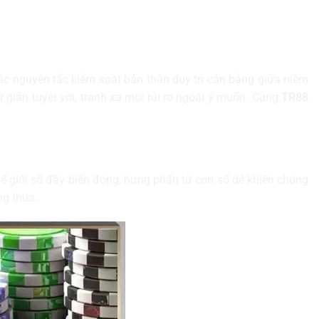
100% Vốn Cược
ác nguyên tắc kiểm soát bản thân duy trì cân bằng giữa niềm
 giãn tuyệt vời, tránh xa mọi rủi ro ngoài ý muốn. Cùng
TR88
hế giới số đầy biến động, hưng phấn từ con số dễ khiến chúng
ng thua.