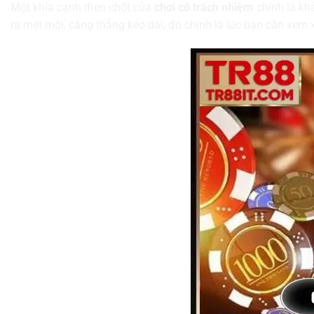
Một khía cạnh then chốt của
chơi có trách nhiệm
chính là khả
ra mệt mỏi, căng thẳng kéo dài, đó chính là lúc bạn cần xem 