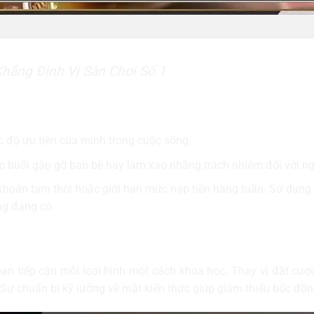
Cách kiểm soát cảm xúc chơi có trách nhiệm
hẳng Định Vị Sân Chơi Số 1
c độ ưu tiên của mình trong cuộc sống.
ác buổi gặp gỡ bạn bè hay làm xao nhãng trách nhiệm đối với ng
 khoản tạm thời hoặc giới hạn mức nạp tiền hàng tuần. Sử dụng 
ng đáng có.
vững và thông minh
n tiếp cận mỗi loại hình một cách khoa học. Thay vì đặt cược
Sự chuẩn bị kỹ lưỡng về mặt kiến thức giúp giảm thiểu bốc đồng