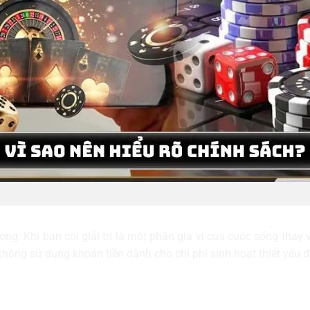
Vì sao nên hiểu rõ chính sách chơi có trách nhiệm?
ng. Khi bạn coi giải trí là một phần gia vị của cuộc sống thay v
không sử dụng khoản tiền dành cho chi phí sinh hoạt thiết yếu đ
soát trong giải trí